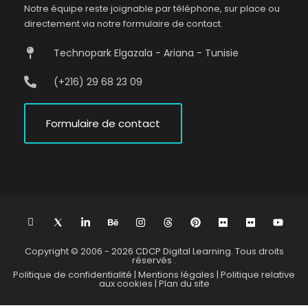
Notre équipe reste joignable par téléphone, sur place ou
directement via notre formulaire de contact.
Technopark Elgazala - Ariana - Tunisie
(+216) 29 68 23 09
Formulaire de contact
L
I
L
B
I
T
P
F
F
Y
n
c
i
e
n
h
i
l
l
o
i
o
n
h
s
r
n
i
i
u
-
n
k
a
t
e
t
c
c
t
Copyright © 2006 - 2026
CDCP Digital Learning.
Tous droits
f
s
e
n
a
a
e
k
k
u
réservés .
a
8
d
c
g
d
r
r
r
b
Politique de confidentialité |
Mentions légales |
Politique relative
c
T
i
e
r
s
e
e
aux cookies |
Plan du site
e
w
n
a
s
b
i
-
m
t