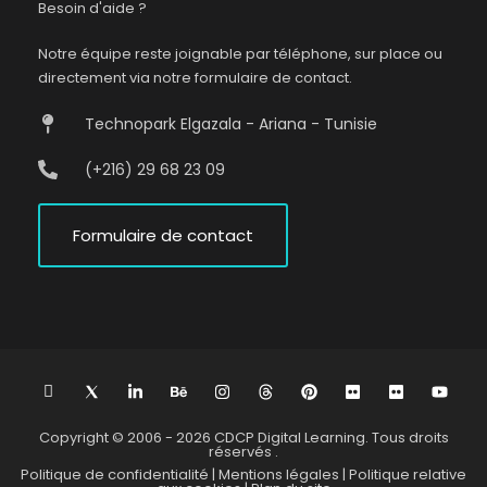
Besoin d'aide ?
Notre équipe reste joignable par téléphone, sur place ou
directement via notre formulaire de contact.
Technopark Elgazala - Ariana - Tunisie
(+216) 29 68 23 09
Formulaire de contact
L
I
L
B
I
T
P
F
F
Y
n
c
i
e
n
h
i
l
l
o
i
o
n
h
s
r
n
i
i
u
-
n
k
a
t
e
t
c
c
t
Copyright © 2006 - 2026
CDCP Digital Learning.
Tous droits
f
s
e
n
a
a
e
k
k
u
réservés .
a
8
d
c
g
d
r
r
r
b
Politique de confidentialité |
Mentions légales |
Politique relative
c
T
i
e
r
s
e
e