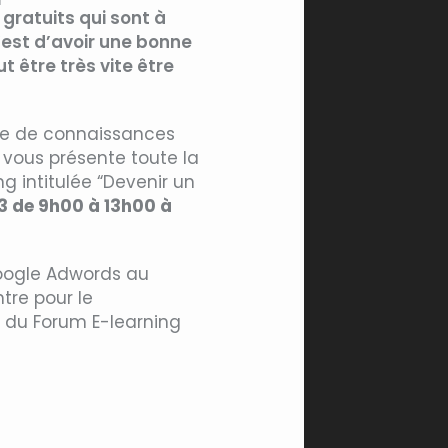
gratuits qui sont à
c’est d’avoir une bonne
t être très vite être
rge de connaissances
g vous présente toute la
g intitulée “Devenir un
13 de 9h00 à 13h00 à
Google Adwords au
tre pour le
 du Forum E-learning