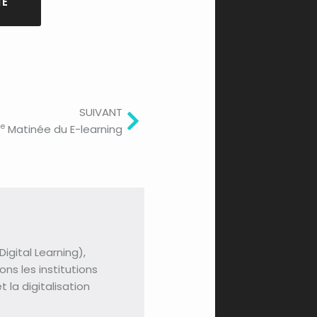
E
Next
SUIVANT
e
Matinée du E-learning
gital Learning),
s les institutions
 la digitalisation