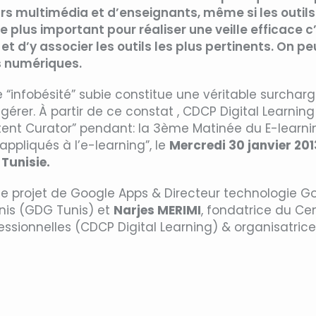
s multimédia et d’enseignants, même si les outils 
 le plus important pour réaliser une veille efficace 
d’y associer les outils les plus pertinents. On peu
 numériques.
“infobésité” subie constitue une véritable surcha
igérer. À partir de ce constat , CDCP Digital Learnin
tent Curator” pendant: la 3ème Matinée du E-learnin
appliqués à l’e-learning”, le
Mercredi 30 janvier 20
Tunisie.
de projet de Google Apps & Directeur technologie 
nis (GDG Tunis) et
Narjes MERIMI
, fondatrice du Cen
ionnelles (CDCP Digital Learning) & organisatrice