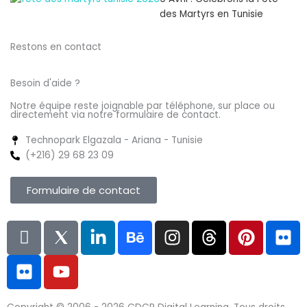
des Martyrs en Tunisie
Restons en contact
Besoin d'aide ?
Notre équipe reste joignable par téléphone, sur place ou
directement via notre formulaire de contact.
Technopark Elgazala - Ariana - Tunisie
(+216) 29 68 23 09
Formulaire de contact
L
F
I
Y
L
B
I
T
P
F
n
l
c
o
i
e
n
h
i
l
i
i
o
u
n
h
s
r
n
i
-
c
n
t
k
a
t
e
t
c
f
k
s
u
e
n
a
a
e
k