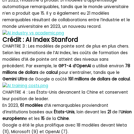
En 2023, l’industrie a produit 51 modèles d’apprentissage
automatique remarquables, tandis que le monde universitaire
n’en a produit que 15. Il y a également eu 21 modèles
remarquables résultant de collaborations entre l’industrie et le
monde universitaire en 2023, un nouveau record.
Crédit : AI Index Stanford
CHAPITRE 3 : Les modèles de pointe sont de plus en plus chers.
Selon les estimations de l’AI Index, les coûts de formation des
modèles d’IA de pointe ont atteint des niveaux sans
précédent. Par exemple, le
GPT-4 d’OpenAI
a utilisé environ
78
millions de dollars
de
calcul
pour s’entraîner, tandis que le
Gemini Ultra
de Google a coûté
191 millions de dollars de calcul
.
CHAPITRE 4 : Les États-Unis devancent la Chine et conservent
leur position de leader.
En 2023,
61 modèles
d’IA remarquables proviendront
d’institutions basées aux
États-Unis
, loin devant les
21
de l’
Union
européenn
e et les
15
de la
Chine
.
Google a été le plus prolifique avec 18 modèles devant Meta
(11), Microsoft (9) et OpenAI (7).