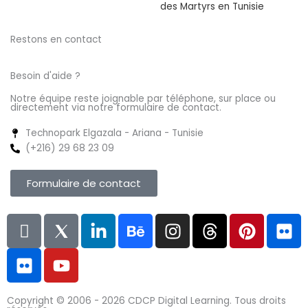
des Martyrs en Tunisie
Restons en contact
Besoin d'aide ?
Notre équipe reste joignable par téléphone, sur place ou
directement via notre formulaire de contact.
Technopark Elgazala - Ariana - Tunisie
(+216) 29 68 23 09
Formulaire de contact
L
F
I
Y
L
B
I
T
P
F
n
l
c
o
i
e
n
h
i
l
i
i
o
u
n
h
s
r
n
i
-
c
n
t
k
a
t
e
t
c
f
k
s
u
e
n
a
a
e
k
Copyright © 2006 - 2026
CDCP Digital Learning.
Tous droits
a
r
8
b
d
c
g
d
r
r