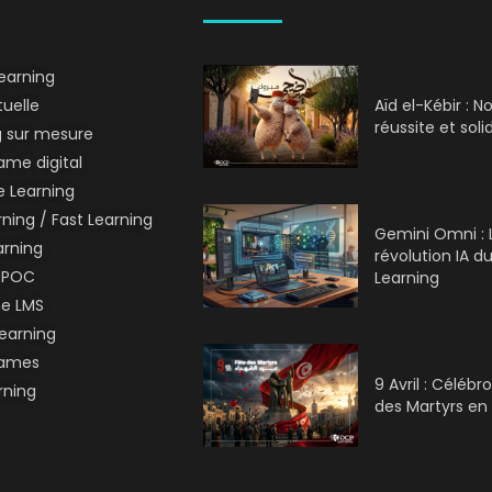
earning
tuelle
Aïd el-Kébir : 
réussite et soli
g sur mesure
me digital
 Learning
ning / Fast Learning
Gemini Omni : 
arning
révolution IA du
SPOC
Learning
me LMS
earning
Games
9 Avril : Célébr
rning
des Martyrs en 