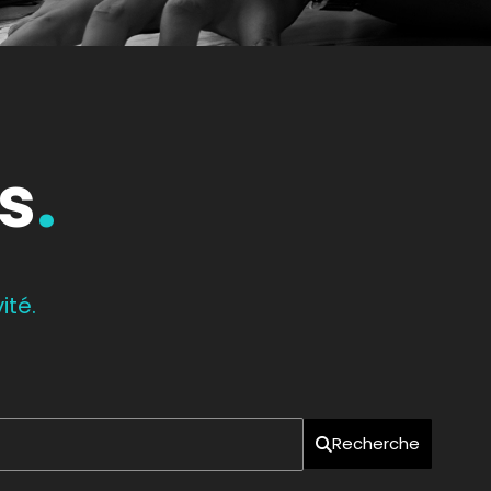
és
.
ité.
Recherche