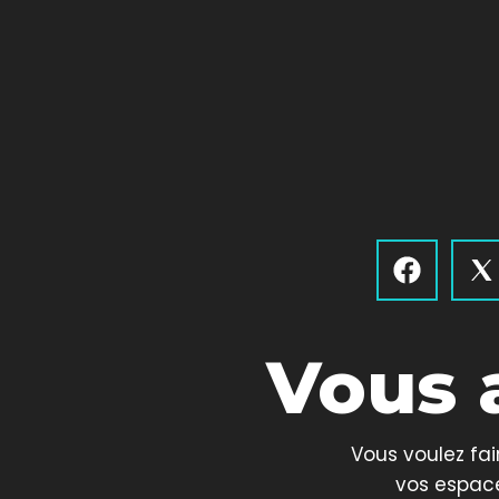
F
I
a
c
c
o
e
n
Vous 
b
s
o
8
o
T
k
Vous voulez fai
i
vos espac