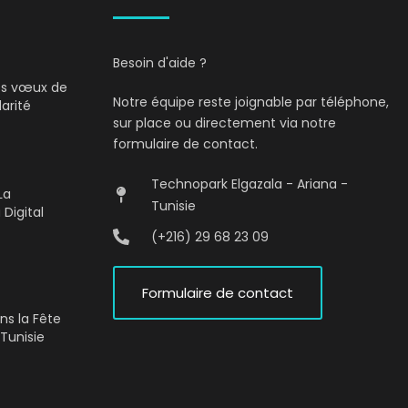
Besoin d'aide ?
Nos vœux de
Notre équipe reste joignable par téléphone,
darité
sur place ou directement via notre
formulaire de contact.
Technopark Elgazala - Ariana -
La
Tunisie
 Digital
(+216) 29 68 23 09
Formulaire de contact
ons la Fête
Tunisie