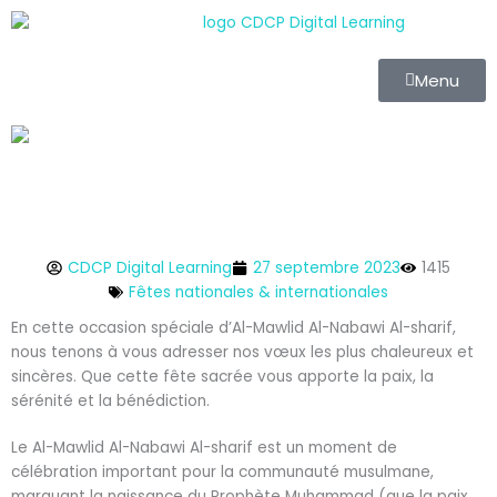
Aller
au
contenu
Menu
CDCP Digital Learning
27 septembre 2023
1415
Fêtes nationales & internationales
En cette occasion spéciale d’Al-Mawlid Al-Nabawi Al-sharif,
nous tenons à vous adresser nos vœux les plus chaleureux et
sincères. Que cette fête sacrée vous apporte la paix, la
sérénité et la bénédiction.
Le Al-Mawlid Al-Nabawi Al-sharif est un moment de
célébration important pour la communauté musulmane,
marquant la naissance du Prophète Muhammad (que la paix