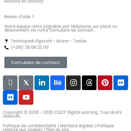
Restons en contact
Besoin d'aide ?
Notre équipe reste joignable par téléphone, sur place ou
directement via notre formulaire de contact.
Technopark Elgazala - Ariana - Tunisie
(+216) 29 68 23 09
Formulaire de contact
L
F
I
Y
L
B
I
T
P
F
n
l
c
o
i
e
n
h
i
l
i
i
o
u
n
h
s
r
n
i
-
c
n
t
k
a
t
e
t
c
f
k
s
u
e
n
a
a
e
k
Copyright © 2006 - 2026
CDCP Digital Learning.
Tous droits
a
r
8
b
d
c
g
d
r
r
réservés .
c
T
e
i
e
r
s
e
Politique de confidentialité |
Mentions légales |
Politique
e
w
n
a
s
relative aux cookies |
Plan du site