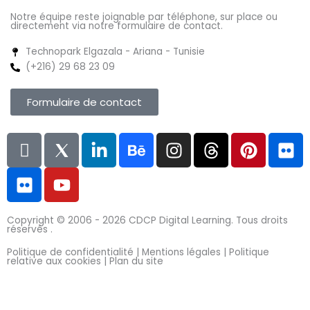
Notre équipe reste joignable par téléphone, sur place ou
directement via notre formulaire de contact.
Technopark Elgazala - Ariana - Tunisie
(+216) 29 68 23 09
Formulaire de contact
L
F
I
Y
L
B
I
T
P
F
n
l
c
o
i
e
n
h
i
l
i
i
o
u
n
h
s
r
n
i
-
c
n
t
k
a
t
e
t
c
f
k
s
u
e
n
a
a
e
k
Copyright © 2006 - 2026
CDCP Digital Learning.
Tous droits
a
r
8
b
d
c
g
d
r
r
réservés .
c
T
e
i
e
r
s
e
Politique de confidentialité |
Mentions légales |
Politique
e
w
n
a
s
relative aux cookies |
Plan du site
b
i
-
m
t
o
t
i