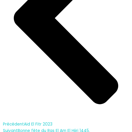
Précédent
Aid El Fitr 2023
Suivant
Bonne fête du Ras El Am El Hijri 1445.