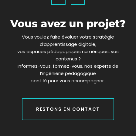
o
8
d
r
c
b
g
r
o
T
i
e
e
r
k
w
n
a
i
m
Vous avez un projet?
t
t
e
Vous voulez faire évoluer votre stratégie
r
d’apprentissage digitale,
x
vos espaces pédagogiques numériques, vos
contenus ?
Informez-vous, formez-vous, nos experts de
l’ingénierie pédagogique
sont là pour vous accompagner.
RESTONS EN CONTACT