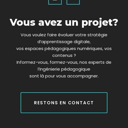
o
8
d
r
c
b
g
r
o
T
i
e
e
r
k
w
n
a
i
m
Vous avez un projet?
t
t
e
Vous voulez faire évoluer votre stratégie
r
d’apprentissage digitale,
x
vos espaces pédagogiques numériques, vos
contenus ?
Informez-vous, formez-vous, nos experts de
l’ingénierie pédagogique
sont là pour vous accompagner.
RESTONS EN CONTACT