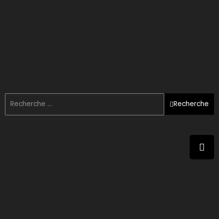
Recherche
Deepseek : La plateforme IA qui