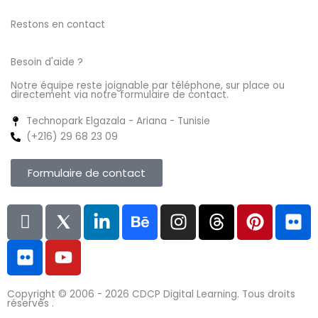
Restons en contact
Besoin d'aide ?
Notre équipe reste joignable par téléphone, sur place ou
directement via notre formulaire de contact.
Technopark Elgazala - Ariana - Tunisie
(+216) 29 68 23 09
Formulaire de contact
L
F
I
Y
L
B
I
T
P
F
n
l
c
o
i
e
n
h
i
l
i
i
o
u
n
h
s
r
n
i
-
c
n
t
k
a
t
e
t
c
f
k
s
u
e
n
a
a
e
k
Copyright © 2006 - 2026
CDCP Digital Learning.
Tous droits
a
r
8
b
d
c
g
d
r
r
réservés .