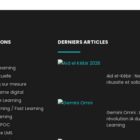
IONS
DERNIERS ARTICLES
earning
tuelle
Aïd el-Kébir : 
réussite et soli
g sur mesure
me digital
 Learning
ning / Fast Learning
Gemini Omni : 
arning
révolution IA du
SPOC
Learning
me LMS