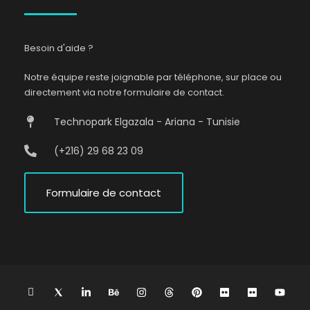
Besoin d'aide ?
Notre équipe reste joignable par téléphone, sur place ou
directement via notre formulaire de contact.
Technopark Elgazala - Ariana - Tunisie
(+216) 29 68 23 09
Formulaire de contact
L
I
L
B
I
T
P
F
F
Y
n
c
i
e
n
h
i
l
l
o
i
o
n
h
s
r
n
i
i
u