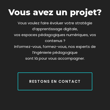
k
w
n
a
i
m
Vous avez un projet?
t
t
e
Vous voulez faire évoluer votre stratégie
r
d’apprentissage digitale,
x
vos espaces pédagogiques numériques, vos
contenus ?
Informez-vous, formez-vous, nos experts de
l’ingénierie pédagogique
sont là pour vous accompagner.
RESTONS EN CONTACT