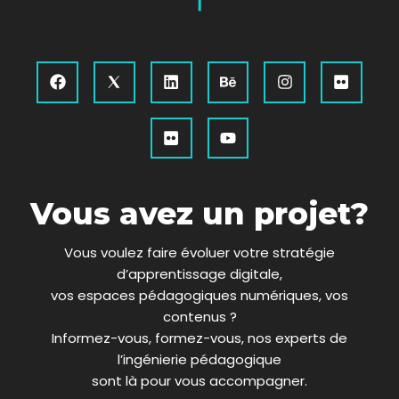
F
I
L
F
B
Y
I
F
a
c
i
l
e
o
n
l
c
o
n
i
h
u
s
i
e
n
k
c
a
t
t
c
b
s
e
k
n
u
a
k
o
8
d
r
c
b
g
r
o
T
i
e
e
r
k
w
n
a
i
m
Vous avez un projet?
t
t
e
Vous voulez faire évoluer votre stratégie
r
d’apprentissage digitale,
x
vos espaces pédagogiques numériques, vos
contenus ?
Informez-vous, formez-vous, nos experts de
l’ingénierie pédagogique
sont là pour vous accompagner.