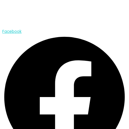
28 octobre 2021
CDCP Digital Learning
À l’occasion de l’événement Facebook Connect 2021 qui a eu
lieu ce jeudi 28 octobre, Mark Zuckerberg, fondateur et PDG de
Facebook, a frappé fort en annonçant...
Lire plus
Facebook