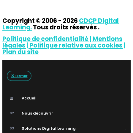
Copyright © 2006 - 2026
CDCP Digital
Learning.
Tous droits réservés .
Politique de confidentialité |
Mentions
légales |
Politique relative aux cookies |
Plan du site
✕
Fermer
→
Accueil
01
→
Nous découvrir
02
→
Solutions Digital Learning
03