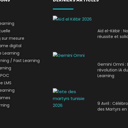
earning
tuelle
Aïd el-Kébir : 
réussite et soli
g sur mesure
me digital
 Learning
ning / Fast Learning
Gemini Omni : 
arning
révolution IA du
SPOC
Learning
me LMS
earning
Games
9 Avril : Célébr
rning
des Martyrs en 