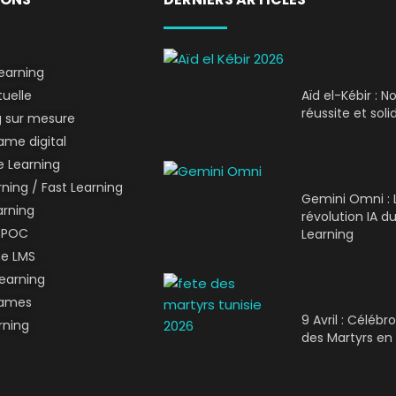
earning
tuelle
Aïd el-Kébir : 
réussite et soli
g sur mesure
me digital
 Learning
ning / Fast Learning
Gemini Omni : 
arning
révolution IA du
SPOC
Learning
me LMS
earning
Games
9 Avril : Célébr
rning
des Martyrs en 