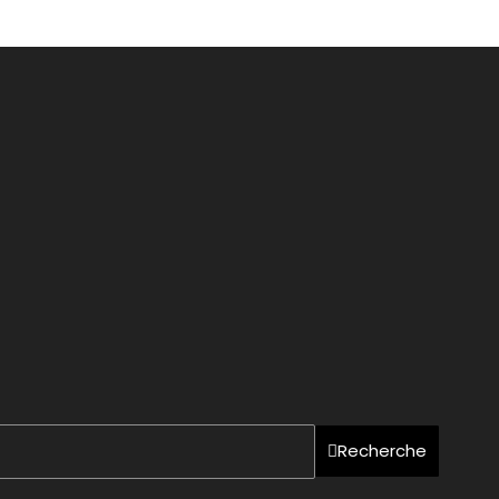
Recherche