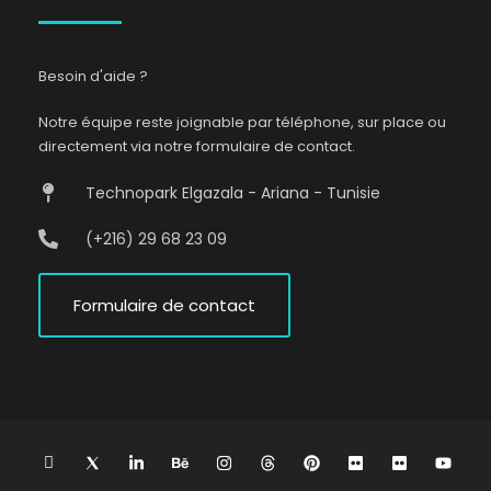
Besoin d'aide ?
Notre équipe reste joignable par téléphone, sur place ou
directement via notre formulaire de contact.
Technopark Elgazala - Ariana - Tunisie
(+216) 29 68 23 09
Formulaire de contact
L
I
L
B
I
T
P
F
F
Y
n
c
i
e
n
h
i
l
l
o
i
o
n
h
s
r
n
i
i
u