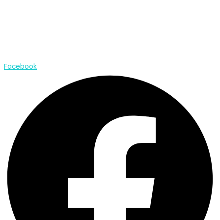
Égayez vos fêtes: Découvrez nos jeux
festifs !
22 décembre 2023
CDCP Digital Learning
Explorez la magie de Noël avec nos jeux interactifs. Joignez-
vous à nous pour des festivités éducatives et amusantes!
Lire plus
Facebook